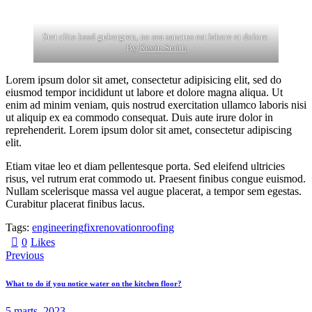
Stet clita kasd gubergren, no sea sanctus est labore et dolore.
By
Kevin Smith
Lorem ipsum dolor sit amet, consectetur adipisicing elit, sed do
eiusmod tempor incididunt ut labore et dolore magna aliqua. Ut
enim ad minim veniam, quis nostrud exercitation ullamco laboris nisi
ut aliquip ex ea commodo consequat. Duis aute irure dolor in
reprehenderit. Lorem ipsum dolor sit amet, consectetur adipiscing
elit.
Etiam vitae leo et diam pellentesque porta. Sed eleifend ultricies
risus, vel rutrum erat commodo ut. Praesent finibus congue euismod.
Nullam scelerisque massa vel augue placerat, a tempor sem egestas.
Curabitur placerat finibus lacus.
Tags:
engineering
fix
renovation
roofing
0
Likes
Previous
What to do if you notice water on the kitchen floor?
5 marts, 2023