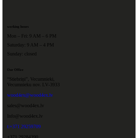
working hours
Mon – Fri: 9 AM – 6 PM
Saturday: 9 AM – 4 PM
Sunday: closed
Our Office
“Stiebriņi”, Vecumnieki,
Vecumnieku nov. LV-3933
wood4ex@wood4ex.lv
sales@wood4ex.lv
Info@wood4ex.lv
t:+371 29259709
+371 29284390