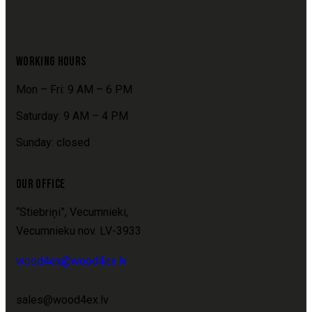
WORKING HOURS
Mon – Fri: 9 AM – 6 PM
Saturday: 9 AM – 4 PM
Sunday: closed
OUR OFFICE
“Stiebriņi”, Vecumnieki,
Vecumnieku nov. LV-3933
wood4ex@wood4ex.lv
sales@wood4ex.lv