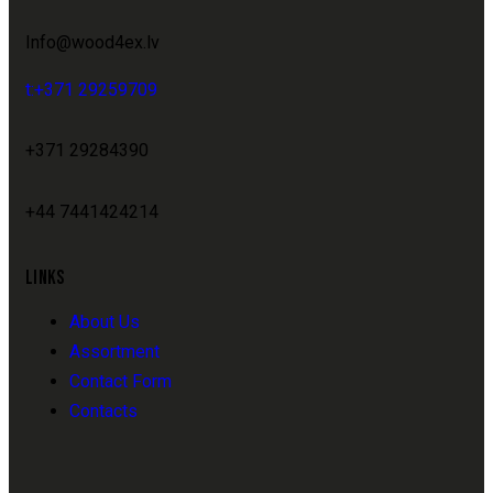
Info@wood4ex.lv
t:+371 29259709
+371 29284390
+44 7441424214
LINKS
About Us
Assortment
Contact Form
Contacts