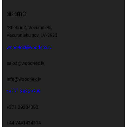
OUR OFFICE
“Stiebriņi”, Vecumnieki,
Vecumnieku nov. LV-3933
wood4ex@wood4ex.lv
sales@wood4ex.lv
Info@wood4ex.lv
t:+371 29259709
+371 29284390
+44 7441424214